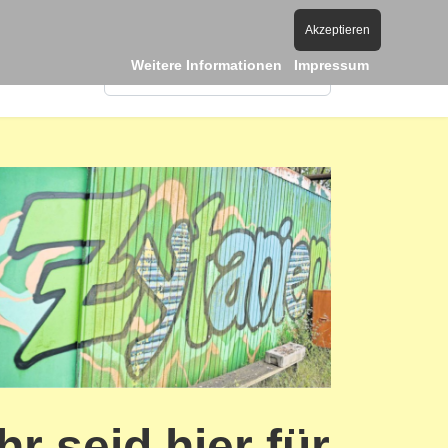
mensen.de
Bauernstr. 25, 31275 Lehrte-Immensen
Akzeptieren
Weitere Informationen
Impressum
Suchen
Type 2 or more characters for result
Ihr seid hier für