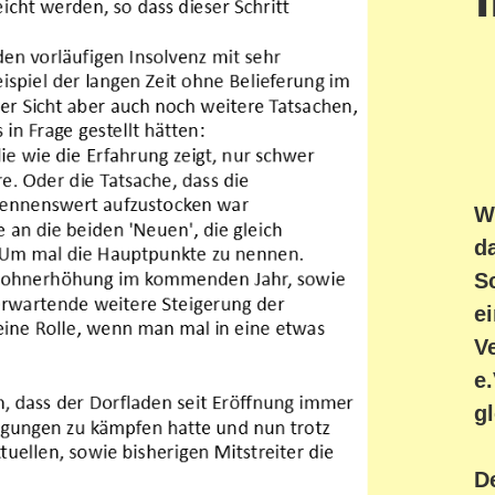
W
d
S
e
V
e
gl
D